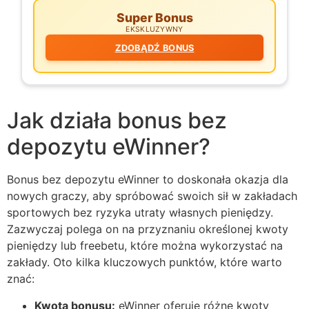
Super Bonus
EKSKLUZYWNY
ZDOBĄDŹ BONUS
Jak działa bonus bez
depozytu eWinner?
Bonus bez depozytu eWinner to doskonała okazja dla
nowych graczy, aby spróbować swoich sił w zakładach
sportowych bez ryzyka utraty własnych pieniędzy.
Zazwyczaj polega on na przyznaniu określonej kwoty
pieniędzy lub freebetu, które można wykorzystać na
zakłady. Oto kilka kluczowych punktów, które warto
znać:
Kwota bonusu:
eWinner oferuje różne kwoty