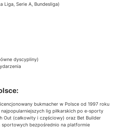
 Liga, Serie A, Bundesliga)
łówne dyscypliny)
wydarzenia
olsce:
licencjonowany bukmacher w Polsce od 1997 roku
najpopularniejszych lig piłkarskich po e-sporty
 Out (całkowity i częściowy) oraz Bet Builder
sportowych bezpośrednio na platformie