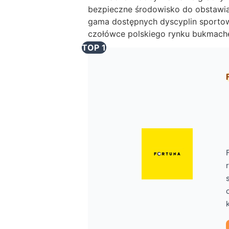
bezpieczne środowisko do obstawiani
gama dostępnych dyscyplin sportowy
czołówce polskiego rynku bukmache
TOP 1