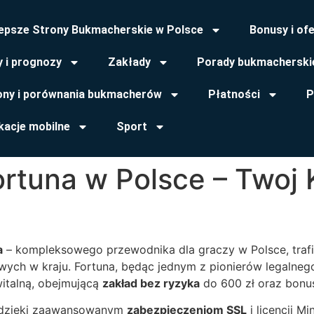
lepsze Strony Bukmacherskie w Polsce
Bonusy i ofe
y i prognozy
Zakłady
Porady bukmacherski
ony i porównania bukmacherów
Płatności
P
kacje mobilne
Sport
ortuna w Polsce – Twoj
a
– kompleksowego przewodnika dla graczy w Polsce, traf
ych w kraju. Fortuna, będąc jednym z pionierów legalne
italną, obejmującą
zakład bez ryzyka
do 600 zł oraz bonus
 dzięki zaawansowanym
zabezpieczeniom SSL
i licencji M