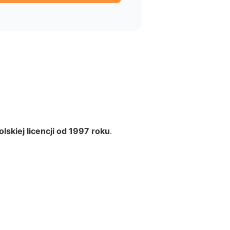
olskiej licencji od 1997 roku
.