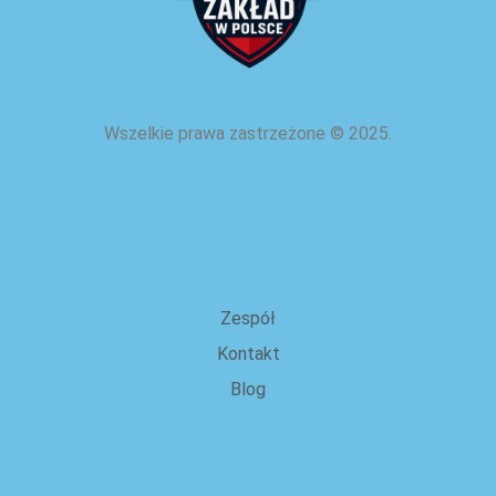
Wszelkie prawa zastrzeżone
©
2025.
o nas
Zespół
Kontakt
Blog