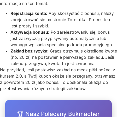
informacje na ten temat:
Rejestracja konta:
Aby skorzystać z bonusu, należy
zarejestrować się na stronie Totolotka. Proces ten
jest prosty i szybki.
Aktywacja bonusu:
Po zarejestrowaniu się, bonus
jest zazwyczaj przypisywany automatycznie lub
wymaga wpisania specjalnego kodu promocyjnego.
Zakład bez ryzyka:
Gracz otrzymuje określoną kwotę
(np. 20 zł) na postawienie pierwszego zakładu. Jeśli
zakład przegrywa, kwota ta jest zwracana.
Na przykład, jeśli postawisz zakład na mecz piłki nożnej z
kursem 2.0, a Twój kupon okaże się przegrany, otrzymasz
z powrotem 20 zł jako bonus. To doskonała okazja do
przetestowania różnych strategii zakładów.
🏆 Nasz Polecany Bukmacher