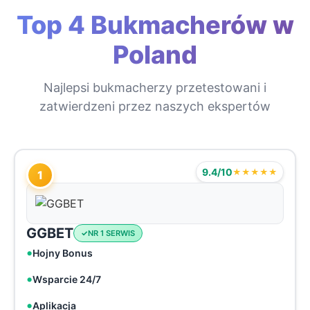
Top 4 Bukmacherów w
Poland
Najlepsi bukmacherzy przetestowani i
zatwierdzeni przez naszych ekspertów
9.4/10
★★★★★
1
GGBET
NR 1 SERWIS
Hojny Bonus
Wsparcie 24/7
Aplikacja