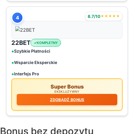
8.7/10
★★★★★
4
22BET
KOMPLETNY
Szybkie Płatności
Wsparcie Eksperckie
Interfejs Pro
Super Bonus
EKSKLUZYWNY
ZDOBĄDŹ BONUS
Bonus bez depozytu