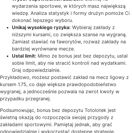
wydarzenia sportowe, w których masz największą
wiedzę. Analiza statystyk i formy drużyn pomoże Ci
dokonać lepszego wyboru.
Unikaj wysokiego ryzyka:
Wybieraj zakłady z
niższymi kursami, co zwiększa szanse na wygraną.
Zamiast stawiać na faworytów, rozważ zakłady na
bardziej wyrównane mecze.
Ustal limit:
Mimo że bonus jest bez depozytu, ustal
sobie limit, aby nie stracić kontroli nad wydatkami.
Graj odpowiedzialnie.
Przykładowo, możesz postawić zakład na mecz ligowy z
kursem 1.75, co daje większe prawdopodobieństwo
wygranej, a jednocześnie pozwala na zwrot kwoty w
przypadku przegranej.
Podsumowując, bonus bez depozytu Totolotek jest
świetną okazją do rozpoczęcia swojej przygody z
zakładami sportowymi. Pamiętaj jednak, aby grać
odpowiedzialnie i wykorzystać dostępne strategie.