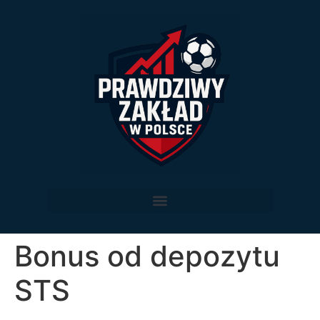
Bonus od depozytu
STS