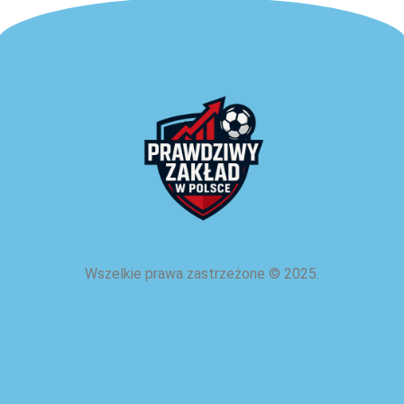
Wszelkie prawa zastrzeżone
©
2025.
o nas