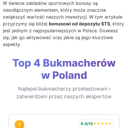
W świecie zakładów sportowych bonusy są
nieodłącznym elementem, który może znacznie
zwiększyć wartość naszych inwestycji. W tym artykule
przyjrzymy się bliżej
bonusowi od depozytu STS
, który
jest jednym z najpopularniejszych w Polsce. Dowiesz
się, jak go aktywować oraz jakie są jego kluczowe
aspekty.
Top 4 Bukmacherów
w Poland
Najlepsi bukmacherzy przetestowani i
zatwierdzeni przez naszych ekspertów
9.4/10
★★★★★
1