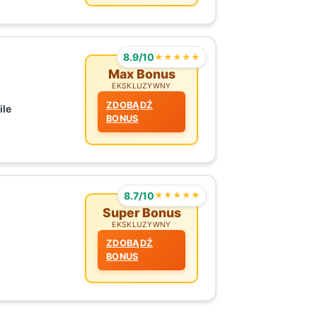
8.9/10
★★★★★
Max Bonus
EKSKLUZYWNY
ZDOBĄDŹ
ile
BONUS
8.7/10
★★★★★
Super Bonus
EKSKLUZYWNY
ZDOBĄDŹ
BONUS