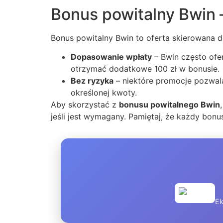
Bonus powitalny Bwin 
Bonus powitalny Bwin to oferta skierowana d
Dopasowanie wpłaty
– Bwin często ofe
otrzymać dodatkowe 100 zł w bonusie.
Bez ryzyka
– niektóre promocje pozwala
określonej kwoty.
Aby skorzystać z
bonusu powitalnego Bwin
jeśli jest wymagany. Pamiętaj, że każdy bonu
Ek