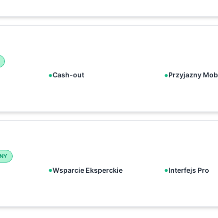
Cash-out
Przyjazny Mob
NY
Wsparcie Eksperckie
Interfejs Pro