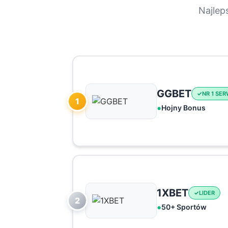
Najlep
GGBET
NR 1 SER
1
Hojny Bonus
1XBET
LIDER
2
50+ Sportów