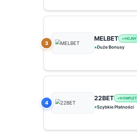
MELBET
HOJNY
3
Duże Bonusy
22BET
KOMPLET
4
Szybkie Płatności