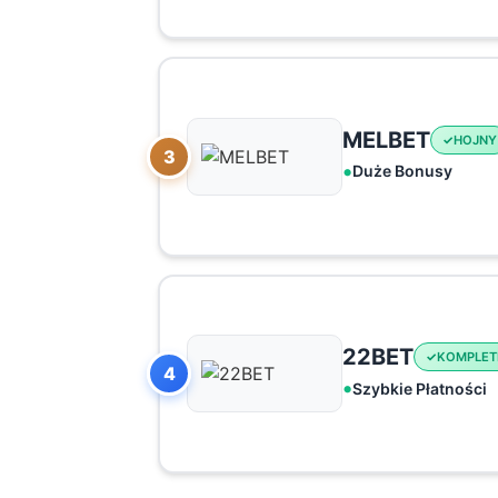
MELBET
HOJNY
3
Duże Bonusy
22BET
KOMPLET
4
Szybkie Płatności