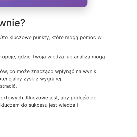
ywnie?
. Oto kluczowe punkty, które mogą pomóc w
e opcje, gdzie Twoja wiedza lub analiza mogą
ików, co może znacząco wpłynąć na wynik.
tencjalny zysk z wygranej.
stracić.
ortowych. Kluczowe jest, aby podejść do
 kluczem do sukcesu jest wiedza i