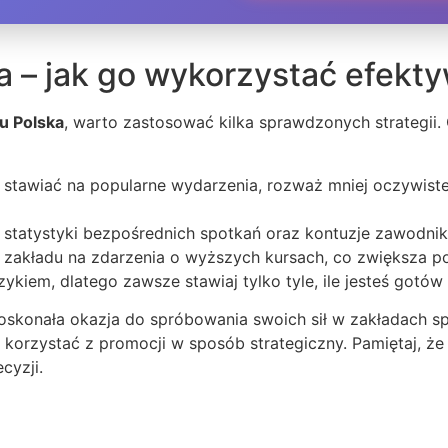
 – jak go wykorzystać efekt
u Polska
, warto zastosować kilka sprawdzonych strategii
t stawiać na popularne wydarzenia, rozważ mniej oczywist
, statystyki bezpośrednich spotkań oraz kontuzje zawodn
 zakładu na zdarzenia o wyższych kursach, co zwiększa po
ykiem, dlatego zawsze stawiaj tylko tyle, ile jesteś gotów 
oskonała okazja do spróbowania swoich sił w zakładach sp
 korzystać z promocji w sposób strategiczny. Pamiętaj, że
cyzji.