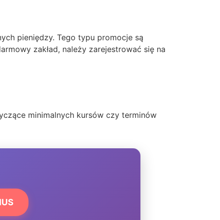
ych pieniędzy. Tego typu promocje są
armowy zakład, należy zarejestrować się na
tyczące minimalnych kursów czy terminów
NUS