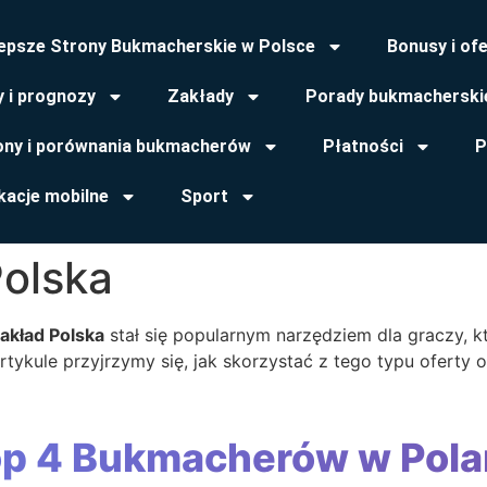
lepsze Strony Bukmacherskie w Polsce
Bonusy i ofe
y i prognozy
Zakłady
Porady bukmacherski
ony i porównania bukmacherów
Płatności
P
kacje mobilne
Sport
olska
akład Polska
stał się popularnym narzędziem dla graczy, 
ykule przyjrzymy się, jak skorzystać z tego typu oferty
p 4 Bukmacherów w Pol