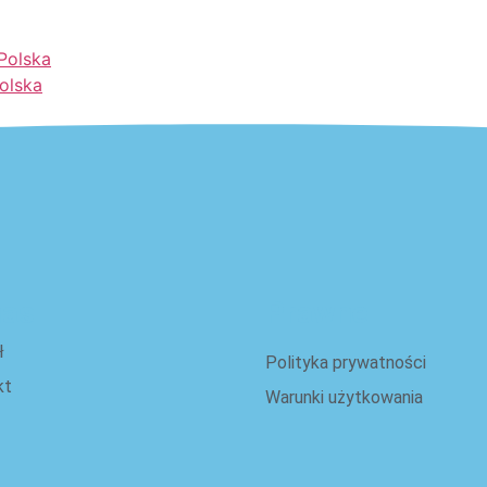
Polska
olska
nas
Prawne
ł
Polityka prywatności
kt
Warunki użytkowania