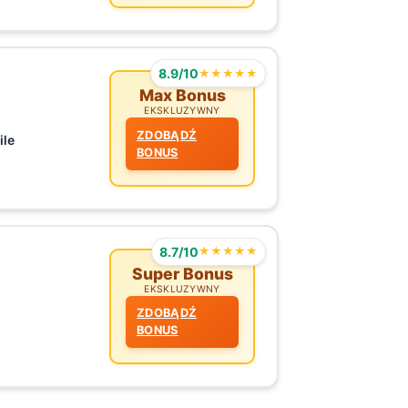
8.9/10
★★★★★
Max Bonus
EKSKLUZYWNY
ZDOBĄDŹ
ile
BONUS
8.7/10
★★★★★
Super Bonus
EKSKLUZYWNY
ZDOBĄDŹ
BONUS