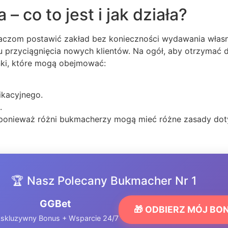
 co to jest i jak działa?
raczom postawić zakład bez konieczności wydawania własn
przyciągnięcia nowych klientów. Na ogół, aby otrzymać d
nki, które mogą obejmować:
ikacyjnego.
.
 ponieważ różni bukmacherzy mogą mieć różne zasady do
🏆 Nasz Polecany Bukmacher Nr 1
GGBet
🎁 ODBIERZ MÓJ BO
skluzywny Bonus + Wsparcie 24/7