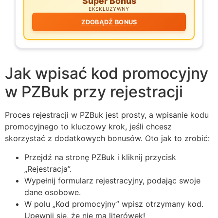
Super Bonus
EKSKLUZYWNY
ZDOBĄDŹ BONUS
Jak wpisać kod promocyjny
w PZBuk przy rejestracji
Proces rejestracji w PZBuk jest prosty, a wpisanie kodu
promocyjnego to kluczowy krok, jeśli chcesz
skorzystać z dodatkowych bonusów. Oto jak to zrobić:
Przejdź na stronę PZBuk i kliknij przycisk
„Rejestracja”.
Wypełnij formularz rejestracyjny, podając swoje
dane osobowe.
W polu „Kod promocyjny” wpisz otrzymany kod.
Upewnij się, że nie ma literówek!