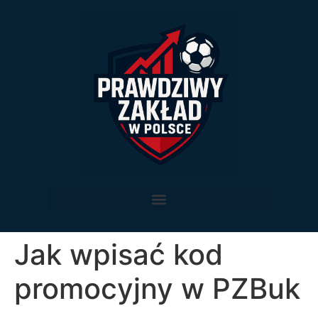
Jak wpisać kod
promocyjny w PZBuk