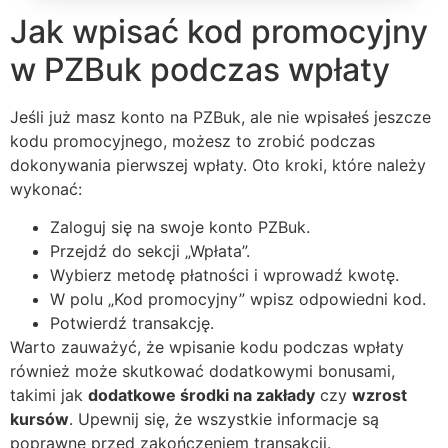
Jak wpisać kod promocyjny
w PZBuk podczas wpłaty
Jeśli już masz konto na PZBuk, ale nie wpisałeś jeszcze
kodu promocyjnego, możesz to zrobić podczas
dokonywania pierwszej wpłaty. Oto kroki, które należy
wykonać:
Zaloguj się na swoje konto PZBuk.
Przejdź do sekcji „Wpłata”.
Wybierz metodę płatności i wprowadź kwotę.
W polu „Kod promocyjny” wpisz odpowiedni kod.
Potwierdź transakcję.
Warto zauważyć, że wpisanie kodu podczas wpłaty
również może skutkować dodatkowymi bonusami,
takimi jak
dodatkowe środki na zakłady
czy
wzrost
kursów
. Upewnij się, że wszystkie informacje są
poprawne przed zakończeniem transakcji.