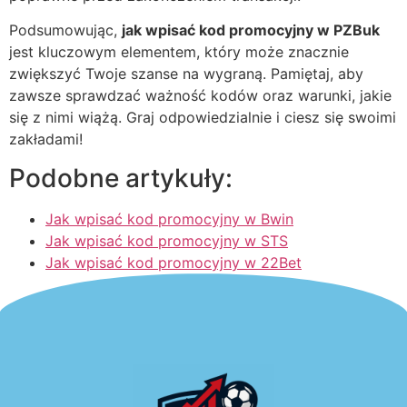
Podsumowując,
jak wpisać kod promocyjny w PZBuk
jest kluczowym elementem, który może znacznie
zwiększyć Twoje szanse na wygraną. Pamiętaj, aby
zawsze sprawdzać ważność kodów oraz warunki, jakie
się z nimi wiążą. Graj odpowiedzialnie i ciesz się swoimi
zakładami!
Podobne artykuły:
Jak wpisać kod promocyjny w Bwin
Jak wpisać kod promocyjny w STS
Jak wpisać kod promocyjny w 22Bet