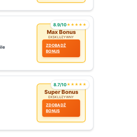
8.9/10
★★★★★
Max Bonus
EKSKLUZYWNY
ZDOBĄDŹ
ile
BONUS
8.7/10
★★★★★
Super Bonus
EKSKLUZYWNY
ZDOBĄDŹ
BONUS