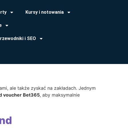
rty
Kursy i notowania
e
rzewodniki i SEO
ami, ale także zyskać na zakładach. Jednym
d voucher Bet365
, aby maksymalnie
and