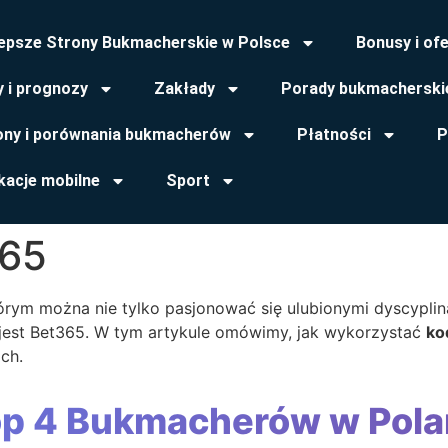
lepsze Strony Bukmacherskie w Polsce
Bonusy i ofe
y i prognozy
Zakłady
Porady bukmacherski
ony i porównania bukmacherów
Płatności
P
kacje mobilne
Sport
365
órym można nie tylko pasjonować się ulubionymi dyscyplin
 jest Bet365. W tym artykule omówimy, jak wykorzystać
ko
ch.
p 4 Bukmacherów w Pol