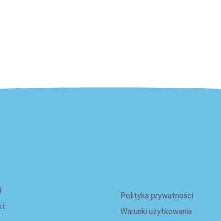
nas
Prawne
ł
Polityka prywatności
kt
Warunki użytkowania