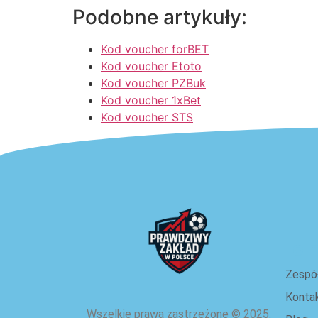
Podobne artykuły:
Kod voucher forBET
Kod voucher Etoto
Kod voucher PZBuk
Kod voucher 1xBet
Kod voucher STS
o 
Zespó
Konta
Wszelkie prawa zastrzeżone
©
2025.