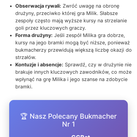
Obserwacja rywali:
Zwróć uwagę na obronę
drużyny, przeciwko której gra Milik. Słabsze
zespoły często mają wyższe kursy na strzelanie
goli przez kluczowych graczy.
Forma drużyny:
Jeśli zespół Milika gra dobrze,
kursy na jego bramki mogą być niższe, ponieważ
bukmacherzy przewidują większą liczbę okazji do
strzałów.
Kontuzje i absencje:
Sprawdź, czy w drużynie nie
brakuje innych kluczowych zawodników, co może
wpłynąć na grę Milika i jego szanse na zdobycie
bramki.
🏆 Nasz Polecany Bukmacher
Nr 1