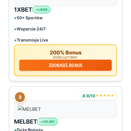
1XBET
LIDER
50+ Sportów
Wsparcie 24/7
Transmisje Live
200% Bonus
EKSKLUZYWNY
ZDOBĄDŹ BONUS
8.9/10
★★★★★
3
MELBET
HOJNY
Duże Bonusy