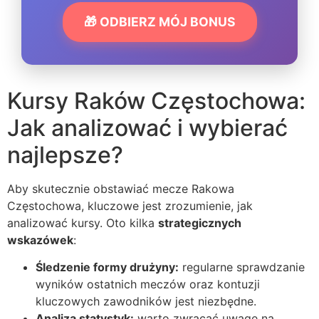
🎁 ODBIERZ MÓJ BONUS
Kursy Raków Częstochowa:
Jak analizować i wybierać
najlepsze?
Aby skutecznie obstawiać mecze Rakowa
Częstochowa, kluczowe jest zrozumienie, jak
analizować kursy. Oto kilka
strategicznych
wskazówek
:
Śledzenie formy drużyny:
regularne sprawdzanie
wyników ostatnich meczów oraz kontuzji
kluczowych zawodników jest niezbędne.
Analiza statystyk:
warto zwracać uwagę na