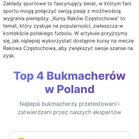
Zakłady sportowe to fascynujący świat, w którym fani
sportu mogą połączyć swoją pasję z możliwością
wygrania pieniędzy. „Kursy Raków Częstochowa” to
temat, który zyskuje na popularności, zwłaszcza w
kontekście polskiego futbolu. W artykule przyjrzymy
się, jak najlepiej wykorzystać dostępne kursy na mecze
Rakowa Częstochowa, aby zwiększyć swoje szanse na
zysk.
Top 4 Bukmacherów
w Poland
Najlepsi bukmacherzy przetestowani i
zatwierdzeni przez naszych ekspertów