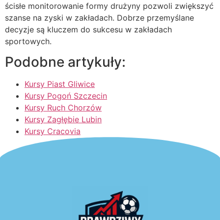
ścisłe monitorowanie formy drużyny pozwoli zwiększyć
szanse na zyski w zakładach. Dobrze przemyślane
decyzje są kluczem do sukcesu w zakładach
sportowych.
Podobne artykuły:
Kursy Piast Gliwice
Kursy Pogoń Szczecin
Kursy Ruch Chorzów
Kursy Zagłębie Lubin
Kursy Cracovia