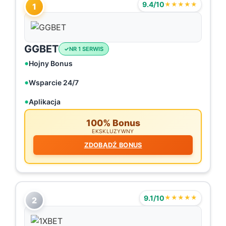
9.4/10
★★★★★
1
GGBET
NR 1 SERWIS
Hojny Bonus
Wsparcie 24/7
Aplikacja
100% Bonus
EKSKLUZYWNY
ZDOBĄDŹ BONUS
9.1/10
★★★★★
2