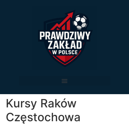
Kursy Raków
Częstochowa