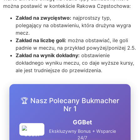
można postawić w kontekście Rakowa Częstochowa:
Zakład na zwycięstwo:
najprostszy typ,
polegający na obstawieniu, która drużyna wygra
mecz.
Zakład na liczbę goli:
można obstawiać, ile goli
padnie w meczu, na przykład powyżej/poniżej 2.5.
Zakład na wynik dokładny:
obstawienie
dokładnego wyniku meczu, co daje wyższe kursy,
ale jest trudniejsze do przewidzenia.
🏆 Nasz Polecany Bukmacher
Nr 1
GGBet
Ekskluzywny Bonus + Wsparcie
24/7