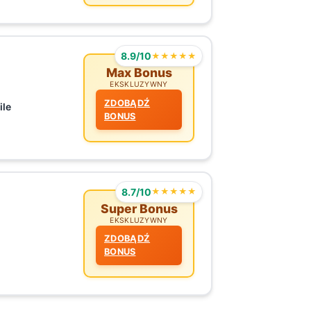
8.9/10
★★★★★
Max Bonus
EKSKLUZYWNY
ZDOBĄDŹ
ile
BONUS
8.7/10
★★★★★
Super Bonus
EKSKLUZYWNY
ZDOBĄDŹ
BONUS