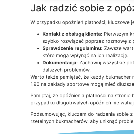
Jak radzić sobie z opó
W przypadku opóźnień płatności, kluczowe je
Kontakt z obsługą klienta:
Pierwszym kr
szybko rozwiązać poprzez rozmowę z p
Sprawdzenie regulaminu:
Zawsze warto
które mogą wpłynąć na ich realizację.
Dokumentacja:
Zachowuj wszystkie pot
dalszych problemów.
Warto także pamiętać, że każdy bukmacher m
1.90 na zakłady sportowe mogą mieć dłuższe c
Pamiętaj, że opóźnienia płatności na stroni
przypadku długotrwałych opóźnień nie wahaj
Podsumowując, kluczem do radzenia sobie z o
rzetelnych bukmacherów, aby uniknąć proble