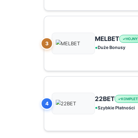
MELBET
HOJNY
3
Duże Bonusy
22BET
KOMPLET
4
Szybkie Płatności