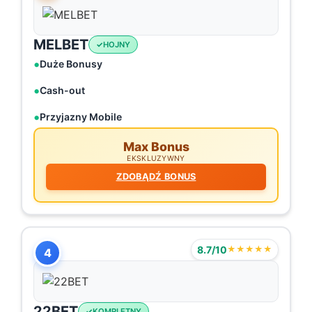
MELBET
HOJNY
Duże Bonusy
Cash-out
Przyjazny Mobile
Max Bonus
EKSKLUZYWNY
ZDOBĄDŹ BONUS
8.7/10
★★★★★
4
22BET
KOMPLETNY