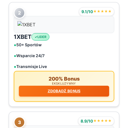
9.1/10
★★★★★
2
1XBET
LIDER
50+ Sportów
Wsparcie 24/7
Transmisje Live
200% Bonus
EKSKLUZYWNY
ZDOBĄDŹ BONUS
8.9/10
★★★★★
3