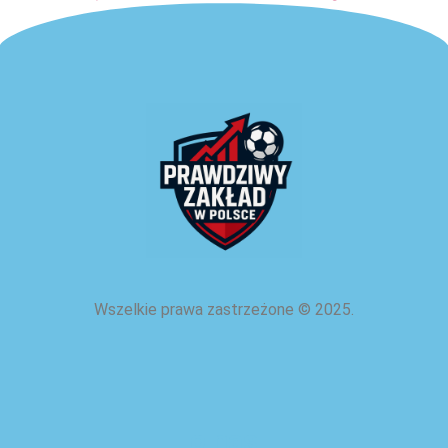
Wszelkie prawa zastrzeżone
©
2025.
o nas