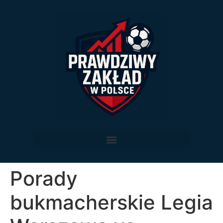
Porady
bukmacherskie Legia