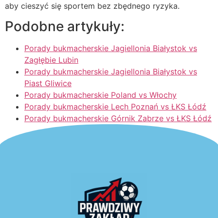
aby cieszyć się sportem bez zbędnego ryzyka.
Podobne artykuły:
Porady bukmacherskie Jagiellonia Białystok vs
Zagłębie Lubin
Porady bukmacherskie Jagiellonia Białystok vs
Piast Gliwice
Porady bukmacherskie Poland vs Włochy
Porady bukmacherskie Lech Poznań vs ŁKS Łódź
Porady bukmacherskie Górnik Zabrze vs ŁKS Łódź