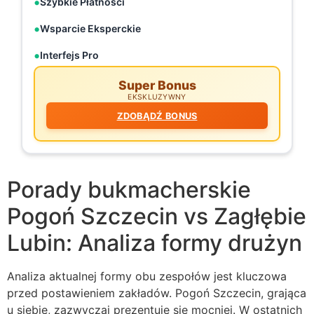
Szybkie Płatności
Wsparcie Eksperckie
Interfejs Pro
Super Bonus
EKSKLUZYWNY
ZDOBĄDŹ BONUS
Porady bukmacherskie
Pogoń Szczecin vs Zagłębie
Lubin: Analiza formy drużyn
Analiza aktualnej formy obu zespołów jest kluczowa
przed postawieniem zakładów. Pogoń Szczecin, grająca
u siebie, zazwyczaj prezentuje się mocniej. W ostatnich