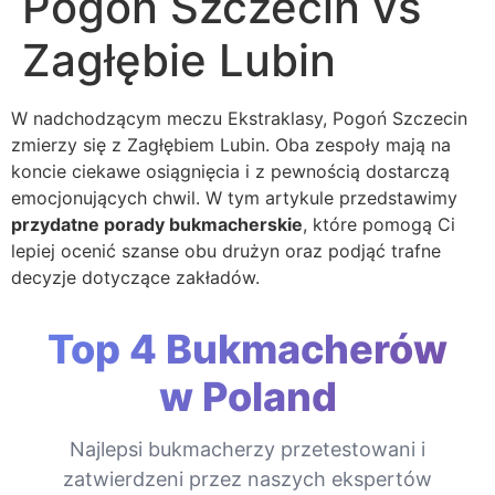
Pogoń Szczecin vs
Zagłębie Lubin
W nadchodzącym meczu Ekstraklasy, Pogoń Szczecin
zmierzy się z Zagłębiem Lubin. Oba zespoły mają na
koncie ciekawe osiągnięcia i z pewnością dostarczą
emocjonujących chwil. W tym artykule przedstawimy
przydatne porady bukmacherskie
, które pomogą Ci
lepiej ocenić szanse obu drużyn oraz podjąć trafne
decyzje dotyczące zakładów.
Top 4 Bukmacherów
w Poland
Najlepsi bukmacherzy przetestowani i
zatwierdzeni przez naszych ekspertów