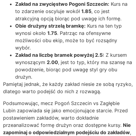
Zakład na zwycięstwo Pogoni Szczecin:
Kurs na
to zdarzenie oscyluje wokół
1.85
, co jest
atrakcyjną opcją biorąc pod uwagę ich formę.
Obie drużyny strzelą bramkę:
Kurs na ten typ
wynosi około
1.75
. Patrząc na ofensywne
możliwości obu ekip, może to być rozsądny
wybór.
Zakład na liczbę bramek powyżej 2.5:
Z kursem
wynoszącym
2.00
, jest to typ, który ma szansę na
powodzenie, biorąc pod uwagę styl gry obu
drużyn.
Pamiętaj jednak, że każdy zakład niesie ze sobą ryzyko,
dlatego warto podejść do nich z rozwagą.
Podsumowując, mecz Pogoń Szczecin vs Zagłębie
Lubin zapowiada się jako emocjonujące starcie. Przed
postawieniem zakładów, warto dokładnie
przeanalizować formę drużyn oraz dostępne kursy.
Nie
zapominaj o odpowiedzialnym podejściu do zakładów
,