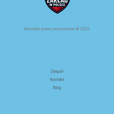
Wszelkie prawa zastrzeżone
©
2025.
o nas
Zespół
Kontakt
Blog