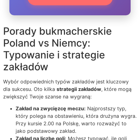
Porady bukmacherskie
Poland vs Niemcy:
Typowanie i strategie
zakładów
Wybór odpowiednich typów zakładów jest kluczowy
dla sukcesu. Oto kilka
strategii zakładów
, które mogą
zwiększyć Twoje szanse na wygraną:
Zakład na zwycięzcę meczu:
Najprostszy typ,
który polega na obstawieniu, która drużyna wygra.
Przy kursie 2.00 na Polskę, warto rozważyć to
jako podstawowy zakład.
Zakład na liczbę goli:
Możesz typować, ile goli