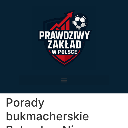
Porady
bukmacherskie