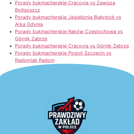
Porady bukmacherskie Cracovia vs Zawisza
Bydgoszcz
Porady bukmacherskie Jagiellonia Białystok vs
Arka Gdynia
Porady bukmacherskie Raków Częstochowa vs
Górnik Zabrze
Porady bukmacherskie Cracovia vs Górnik Zabrze
Porady bukmacherskie Pogoń Szczecin vs
Radomiak Radom