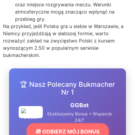
oraz miejsce rozgrywania meczu. Warunki
atmosferyczne mogą znacząco wpłynąć na
przebieg gry.
Na przykład, jeśli Polska gra u siebie w Warszawie, a
Niemcy przyjeżdżają w słabszej formie, warto
rozważyć zakład na zwycięstwo Polski z kursem
wynoszącym 2.50 w popularnym serwisie
bukmacherskim.
🏆 Nasz Polecany Bukmacher
Nr 1
GGBet
Ekskluzywny Bonus + Wsparcie
24/7
🎁 ODBIERZ MÓJ BONUS