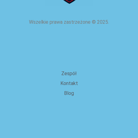
Wszelkie prawa zastrzeżone
©
2025.
o nas
Zespół
Kontakt
Blog
Prawne