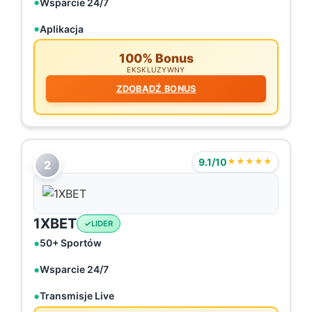
Wsparcie 24/7
Aplikacja
100% Bonus
EKSKLUZYWNY
ZDOBĄDŹ BONUS
9.1/10
★★★★★
2
1XBET
LIDER
50+ Sportów
Wsparcie 24/7
Transmisje Live