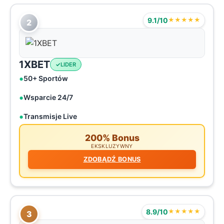
9.1/10
★★★★★
2
1XBET
LIDER
50+ Sportów
Wsparcie 24/7
Transmisje Live
200% Bonus
EKSKLUZYWNY
ZDOBĄDŹ BONUS
8.9/10
★★★★★
3