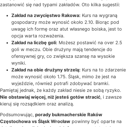
zastanowić się nad typami zakładów. Oto kilka sugestii:
Zakład na zwycięstwo Rakowa:
Kurs na wygraną
gospodarzy może wynosić około 2.10. Biorąc pod
uwagę ich formę oraz atut własnego boiska, jest to
opcja warta rozważenia.
Zakład na liczbę goli:
Możesz postawić na over 2.5
goli w meczu. Obie drużyny mają tendencje do
ofensywnej gry, co zwiększa szansę na wysokie
wyniki.
Zakład na obie drużyny strzelą:
Kurs na to zdarzenie
może wynosić około 1.75. Śląsk, mimo że jest na
wyjeździe, również potrafi zdobywać bramki.
Pamiętaj jednak, że każdy zakład niesie ze sobą ryzyko.
Nie obstawiaj więcej, niż jesteś gotów stracić
, i zawsze
kieruj się rozsądkiem oraz analizą.
Podsumowując,
porady bukmacherskie Raków
Częstochowa vs Śląsk Wrocław
powinny być oparte na