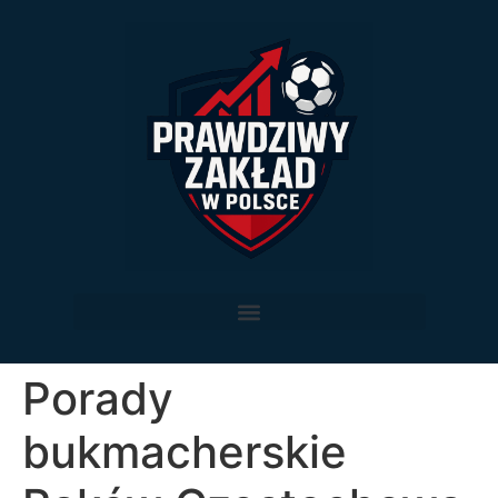
Porady
bukmacherskie