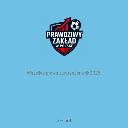
Wszelkie prawa zastrzeżone
©
2025.
o nas
Zespół