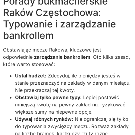
Porady bukmacherskie
Raków Częstochowa:
Typowanie i zarządzanie
bankrollem
Obstawiając mecze Rakowa, kluczowe jest
odpowiednie
zarządzanie bankrollem
. Oto kilka zasad,
które warto stosować:
Ustal budżet:
Zdecyduj, ile pieniędzy jesteś w
stanie przeznaczyć na zakłady w danym miesiącu.
Nie przekraczaj tej kwoty.
Obstawiaj tylko pewne typy:
Lepiej postawić
mniejszą kwotę na pewny zakład niż ryzykować
większe sumy na niepewne opcje.
Używaj różnych rynków:
Nie ograniczaj się tylko
do typowania zwycięzcy meczu. Rozważ zakłady
na liczbę bramek, kartki czy rzuty rożne.