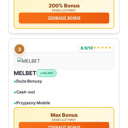
200% Bonus
EKSKLUZYWNY
ZDOBĄDŹ BONUS
8.9/10
★★★★★
3
MELBET
HOJNY
Duże Bonusy
Cash-out
Przyjazny Mobile
Max Bonus
EKSKLUZYWNY
ZDOBĄDŹ BONUS