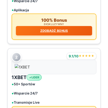
Wsparcie 24/7
Aplikacja
100% Bonus
EKSKLUZYWNY
ZDOBĄDŹ BONUS
9.1/10
★★★★★
2
1XBET
LIDER
50+ Sportów
Wsparcie 24/7
Transmisje Live