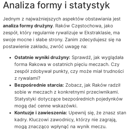
Analiza formy i statystyk
Jednym z najważniejszych aspektów obstawiania jest
analiza formy drużyny
. Raków Częstochowa, jako
zespół, który regularnie rywalizuje w Ekstraklasie, ma
swoje mocne i słabe strony. Zanim zdecydujesz się na
postawienie zakładu, zwróć uwagę na:
Ostatnie wyniki drużyny:
Sprawdź, jak wyglądała
forma Rakowa w ostatnich pięciu meczach. Czy
zespół zdobywał punkty, czy może miał trudności
z rywalami?
Bezpośrednie starcia:
Zobacz, jak Raków radził
sobie w meczach z konkretnymi przeciwnikami.
Statystyki dotyczące bezpośrednich pojedynków
mogą dać cenne wskazówki.
Kontuzje i zawieszenia:
Upewnij się, że znasz stan
kadry. Kluczowi zawodnicy, którzy nie zagrają,
mogą znacząco wpłynąć na wynik meczu.