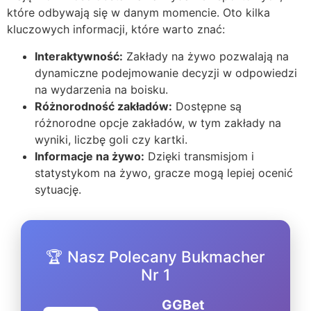
które odbywają się w danym momencie. Oto kilka
kluczowych informacji, które warto znać:
Interaktywność:
Zakłady na żywo pozwalają na
dynamiczne podejmowanie decyzji w odpowiedzi
na wydarzenia na boisku.
Różnorodność zakładów:
Dostępne są
różnorodne opcje zakładów, w tym zakłady na
wyniki, liczbę goli czy kartki.
Informacje na żywo:
Dzięki transmisjom i
statystykom na żywo, gracze mogą lepiej ocenić
sytuację.
🏆 Nasz Polecany Bukmacher
Nr 1
GGBet