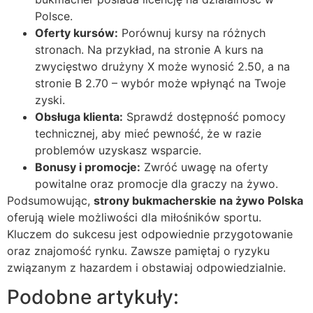
Polsce.
Oferty kursów:
Porównuj kursy na różnych
stronach. Na przykład, na stronie A kurs na
zwycięstwo drużyny X może wynosić 2.50, a na
stronie B 2.70 – wybór może wpłynąć na Twoje
zyski.
Obsługa klienta:
Sprawdź dostępność pomocy
technicznej, aby mieć pewność, że w razie
problemów uzyskasz wsparcie.
Bonusy i promocje:
Zwróć uwagę na oferty
powitalne oraz promocje dla graczy na żywo.
Podsumowując,
strony bukmacherskie na żywo Polska
oferują wiele możliwości dla miłośników sportu.
Kluczem do sukcesu jest odpowiednie przygotowanie
oraz znajomość rynku. Zawsze pamiętaj o ryzyku
związanym z hazardem i obstawiaj odpowiedzialnie.
Podobne artykuły: