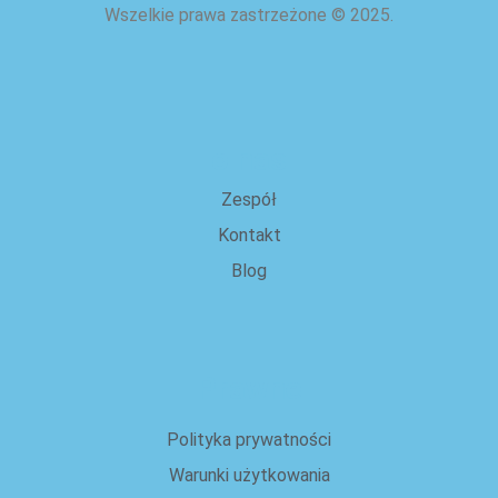
Wszelkie prawa zastrzeżone
©
2025.
o nas
Zespół
Kontakt
Blog
Prawne
Polityka prywatności
Warunki użytkowania