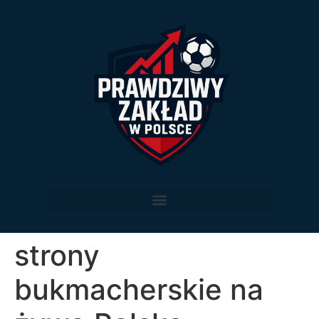
strony
bukmacherskie na