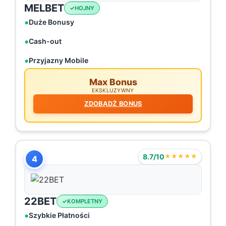
MELBET
HOJNY
Duże Bonusy
Cash-out
Przyjazny Mobile
Max Bonus
EKSKLUZYWNY
ZDOBĄDŹ BONUS
8.7/10
★★★★★
4
22BET
KOMPLETNY
Szybkie Płatności