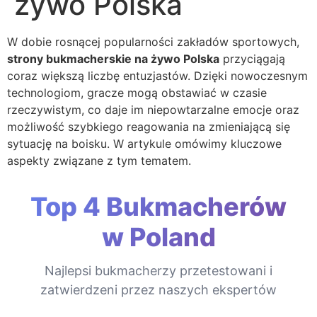
żywo Polska
W dobie rosnącej popularności zakładów sportowych,
strony bukmacherskie na żywo Polska
przyciągają
coraz większą liczbę entuzjastów. Dzięki nowoczesnym
technologiom, gracze mogą obstawiać w czasie
rzeczywistym, co daje im niepowtarzalne emocje oraz
możliwość szybkiego reagowania na zmieniającą się
sytuację na boisku. W artykule omówimy kluczowe
aspekty związane z tym tematem.
Top 4 Bukmacherów
w Poland
Najlepsi bukmacherzy przetestowani i
zatwierdzeni przez naszych ekspertów