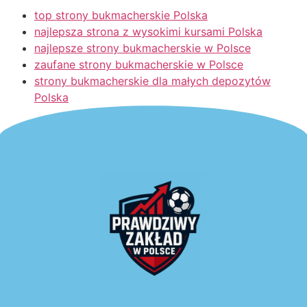
top strony bukmacherskie Polska
najlepsza strona z wysokimi kursami Polska
najlepsze strony bukmacherskie w Polsce
zaufane strony bukmacherskie w Polsce
strony bukmacherskie dla małych depozytów
Polska