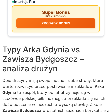
Interfejs Pro
Super Bonus
EKSKLUZYWNY
ZDOBĄDŹ BONUS
Typy Arka Gdynia vs
Zawisza Bydgoszcz –
analiza drużyn
Obie drużyny mają swoje mocne i słabe strony, które
warto rozważyć przed postawieniem zakładów.
Arka
Gdynia
to zespół, który od lat utrzymuje się w
czołówce polskiej piłki nożnej, co przekłada się na ich
doświadczenie w meczach o wysoką stawkę. Z kolei
Zawisza Bydgoszcz
w ostatnich sezonach borykał się z