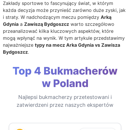
Zakłady sportowe to fascynujący świat, w którym
każda decyzja może przynieść zarówno duże zyski, jak
i straty. W nadchodzącym meczu pomiędzy
Arką
Gdynia
a
Zawiszą Bydgoszcz
warto szczegółowo
przeanalizować kilka kluczowych aspektów, które
mogą wpłynąć na wynik. W tym artykule przedstawimy
najważniejsze
typy na mecz Arka Gdynia vs Zawisza
Bydgoszcz
.
Top 4 Bukmacherów
w Poland
Najlepsi bukmacherzy przetestowani i
zatwierdzeni przez naszych ekspertów