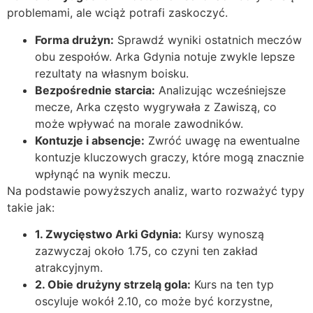
problemami, ale wciąż potrafi zaskoczyć.
Forma drużyn:
Sprawdź wyniki ostatnich meczów
obu zespołów. Arka Gdynia notuje zwykle lepsze
rezultaty na własnym boisku.
Bezpośrednie starcia:
Analizując wcześniejsze
mecze, Arka często wygrywała z Zawiszą, co
może wpływać na morale zawodników.
Kontuzje i absencje:
Zwróć uwagę na ewentualne
kontuzje kluczowych graczy, które mogą znacznie
wpłynąć na wynik meczu.
Na podstawie powyższych analiz, warto rozważyć typy
takie jak:
1. Zwycięstwo Arki Gdynia:
Kursy wynoszą
zazwyczaj około 1.75, co czyni ten zakład
atrakcyjnym.
2. Obie drużyny strzelą gola:
Kurs na ten typ
oscyluje wokół 2.10, co może być korzystne,