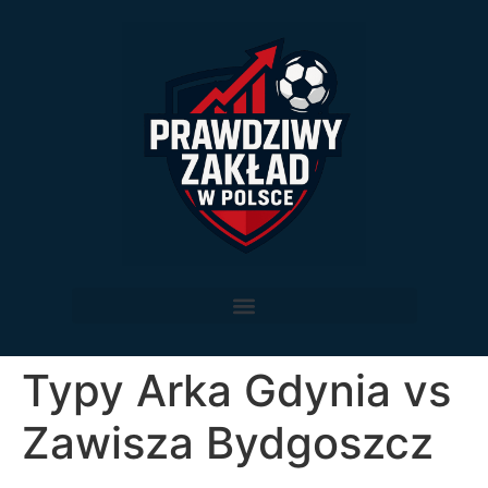
Typy Arka Gdynia vs
Zawisza Bydgoszcz