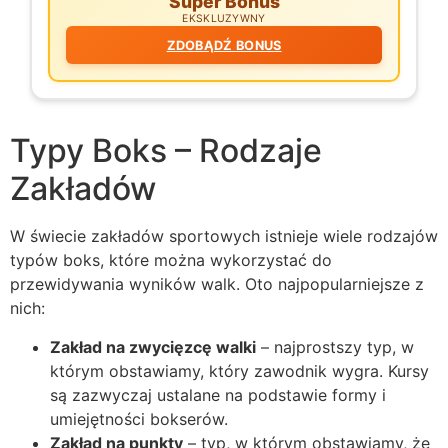
Super Bonus
EKSKLUZYWNY
ZDOBĄDŹ BONUS
Typy Boks – Rodzaje
Zakładów
W świecie zakładów sportowych istnieje wiele rodzajów
typów boks, które można wykorzystać do
przewidywania wyników walk. Oto najpopularniejsze z
nich:
Zakład na zwycięzcę walki
– najprostszy typ, w
którym obstawiamy, który zawodnik wygra. Kursy
są zazwyczaj ustalane na podstawie formy i
umiejętności bokserów.
Zakład na punkty
– typ, w którym obstawiamy, że