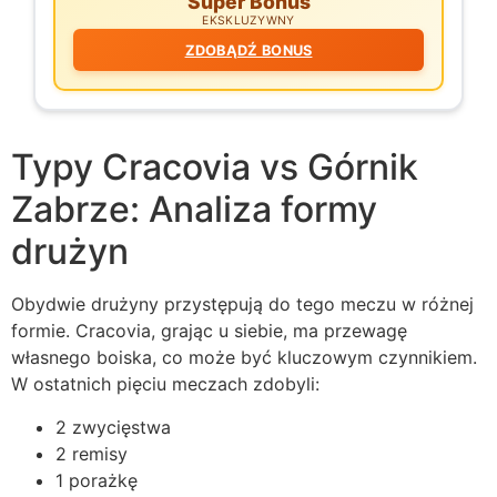
Super Bonus
EKSKLUZYWNY
ZDOBĄDŹ BONUS
Typy Cracovia vs Górnik
Zabrze: Analiza formy
drużyn
Obydwie drużyny przystępują do tego meczu w różnej
formie. Cracovia, grając u siebie, ma przewagę
własnego boiska, co może być kluczowym czynnikiem.
W ostatnich pięciu meczach zdobyli:
2 zwycięstwa
2 remisy
1 porażkę