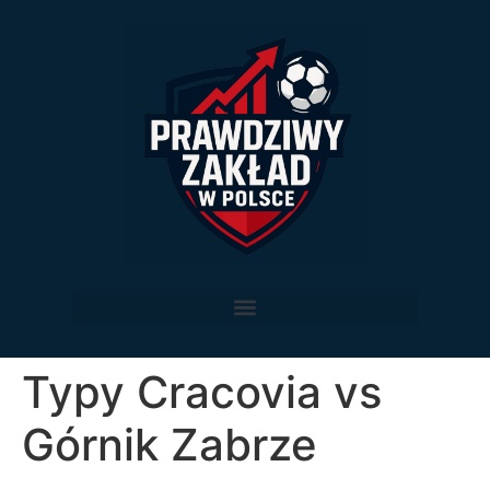
Typy Cracovia vs
Górnik Zabrze