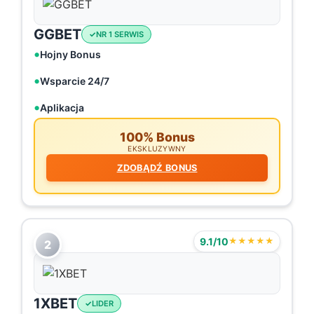
GGBET
NR 1 SERWIS
Hojny Bonus
Wsparcie 24/7
Aplikacja
100% Bonus
EKSKLUZYWNY
ZDOBĄDŹ BONUS
9.1/10
★★★★★
2
1XBET
LIDER