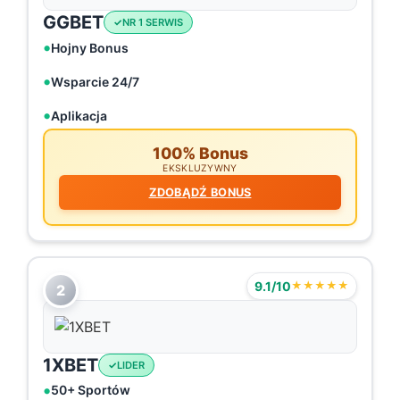
GGBET
NR 1 SERWIS
Hojny Bonus
Wsparcie 24/7
Aplikacja
100% Bonus
EKSKLUZYWNY
ZDOBĄDŹ BONUS
9.1/10
★★★★★
2
1XBET
LIDER
50+ Sportów