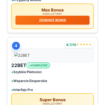
Max Bonus
EKSKLUZYWNY
ZDOBĄDŹ BONUS
8.7/10
★★★★★
4
22BET
KOMPLETNY
Szybkie Płatności
Wsparcie Eksperckie
Interfejs Pro
Super Bonus
EKSKLUZYWNY