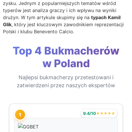
zysku. Jednym z popularniejszych tematów wśród
typerów jest analiza graczy i ich wpływu na wyniki
drużyn. W tym artykule skupimy się na
typach Kamil
Glik
, który jest kluczowym zawodnikiem reprezentacji
Polski i klubu Benevento Calcio.
Top 4 Bukmacherów
w Poland
Najlepsi bukmacherzy przetestowani i
zatwierdzeni przez naszych ekspertów
9.4/10
★★★★★
1