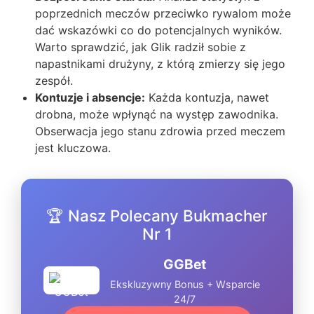
poprzednich meczów przeciwko rywalom może
dać wskazówki co do potencjalnych wyników.
Warto sprawdzić, jak Glik radził sobie z
napastnikami drużyny, z którą zmierzy się jego
zespół.
Kontuzje i absencje:
Każda kontuzja, nawet
drobna, może wpłynąć na występ zawodnika.
Obserwacja jego stanu zdrowia przed meczem
jest kluczowa.
🏆 Nasz Polecany Bukmacher
Nr 1
GGBet
Ekskluzywny Bonus + Wsparcie
24/7