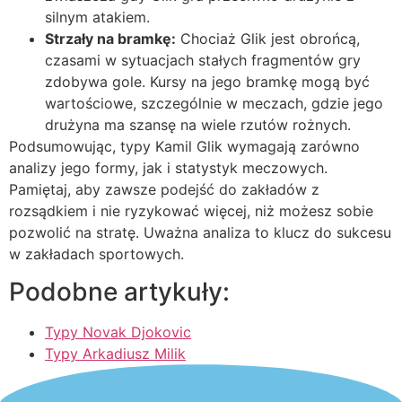
silnym atakiem.
Strzały na bramkę:
Chociaż Glik jest obrońcą,
czasami w sytuacjach stałych fragmentów gry
zdobywa gole. Kursy na jego bramkę mogą być
wartościowe, szczególnie w meczach, gdzie jego
drużyna ma szansę na wiele rzutów rożnych.
Podsumowując, typy Kamil Glik wymagają zarówno
analizy jego formy, jak i statystyk meczowych.
Pamiętaj, aby zawsze podejść do zakładów z
rozsądkiem i nie ryzykować więcej, niż możesz sobie
pozwolić na stratę. Uważna analiza to klucz do sukcesu
w zakładach sportowych.
Podobne artykuły:
Typy Novak Djokovic
Typy Arkadiusz Milik