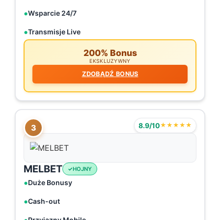
Wsparcie 24/7
Transmisje Live
200% Bonus
EKSKLUZYWNY
ZDOBĄDŹ BONUS
8.9/10
★★★★★
3
MELBET
HOJNY
Duże Bonusy
Cash-out
Przyjazny Mobile