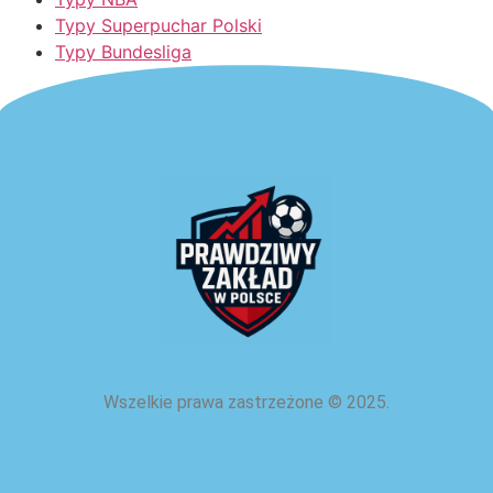
Typy Superpuchar Polski
Typy Bundesliga
Wszelkie prawa zastrzeżone
©
2025.