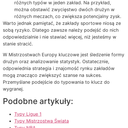
różnych typów w jeden zakład. Na przykład,
można obstawić zwycięstwo dwóch drużyn w
różnych meczach, co zwiększa potencjalny zysk.
Warto jednak pamiętać, że zakłady sportowe niosą ze
sobą ryzyko. Dlatego zawsze należy podejść do nich
odpowiedzialnie i nie stawiać więcej, niż jesteśmy w
stanie stracić.
W Mistrzostwach Europy kluczowe jest śledzenie formy
drużyn oraz analizowanie statystyk. Ostatecznie,
odpowiednia strategia i znajomość rynku zakładów
mogą znacząco zwiększyć szanse na sukces.
Przemyślane podejście do typowania to klucz do
wygranej.
Podobne artykuły:
Typy Ligue 1
Typy Mistrzostwa Świata
Typy NBA