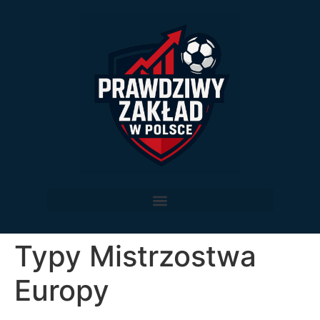
Typy Mistrzostwa
Europy