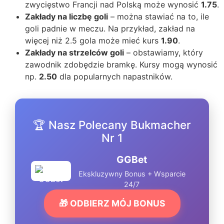
zwycięstwo Francji nad Polską może wynosić
1.75
.
Zakłady na liczbę goli
– można stawiać na to, ile
goli padnie w meczu. Na przykład, zakład na
więcej niż 2.5 gola może mieć kurs
1.90
.
Zakłady na strzelców goli
– obstawiamy, który
zawodnik zdobędzie bramkę. Kursy mogą wynosić
np.
2.50
dla popularnych napastników.
🏆 Nasz Polecany Bukmacher
Nr 1
GGBet
Ekskluzywny Bonus + Wsparcie
24/7
🎁 ODBIERZ MÓJ BONUS