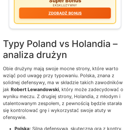
Super Bonus
EKSKLUZYWNY
ZDOBĄDŹ BONUS
Typy Poland vs Holandia –
analiza drużyn
Obie drużyny mają swoje mocne strony, które warto
wziąć pod uwagę przy typowaniu. Polska, znana z
solidnej defensywy, ma w składzie takich zawodników
jak
Robert Lewandowski
, który może zadecydować o
wyniku meczu. Z drugiej strony, Holandia, z młodym i
utalentowanym zespołem, z pewnością będzie starała
się kontrolować grę i wykorzystać swoje atuty w
ofensywie.
Polska:
Silna defensywa, skuteczna gra z kontry.