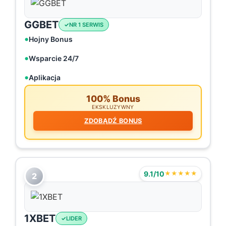
GGBET
NR 1 SERWIS
Hojny Bonus
Wsparcie 24/7
Aplikacja
100% Bonus
EKSKLUZYWNY
ZDOBĄDŹ BONUS
9.1/10
★★★★★
2
1XBET
LIDER