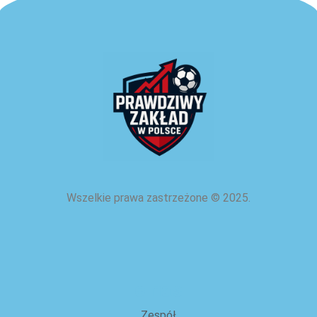
Wszelkie prawa zastrzeżone
©
2025.
o nas
Zespół