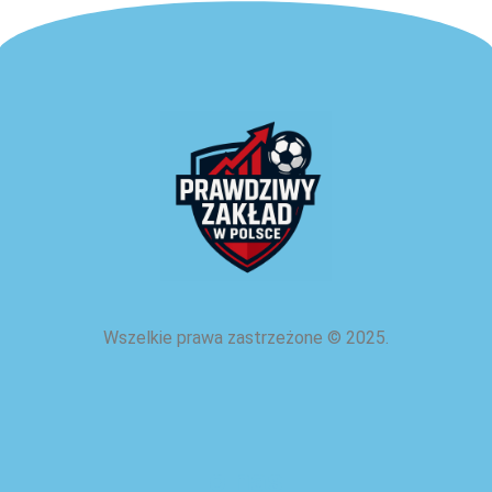
Wszelkie prawa zastrzeżone
©
2025.
o nas