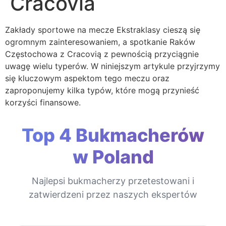
Cracovia
Zakłady sportowe na mecze Ekstraklasy cieszą się
ogromnym zainteresowaniem, a spotkanie Raków
Częstochowa z Cracovią z pewnością przyciągnie
uwagę wielu typerów. W niniejszym artykule przyjrzymy
się kluczowym aspektom tego meczu oraz
zaproponujemy kilka typów, które mogą przynieść
korzyści finansowe.
Top 4 Bukmacherów
w Poland
Najlepsi bukmacherzy przetestowani i
zatwierdzeni przez naszych ekspertów