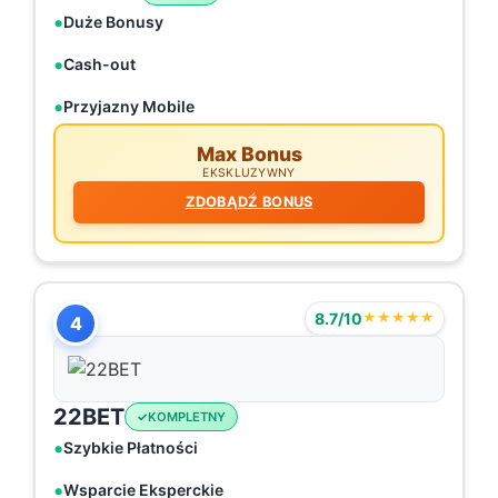
Duże Bonusy
Cash-out
Przyjazny Mobile
Max Bonus
EKSKLUZYWNY
ZDOBĄDŹ BONUS
8.7/10
★★★★★
4
22BET
KOMPLETNY
Szybkie Płatności
Wsparcie Eksperckie