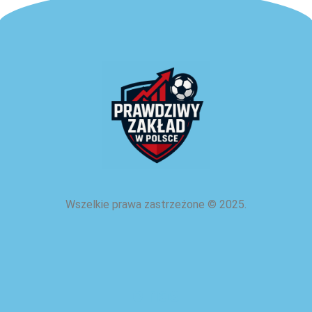
Wszelkie prawa zastrzeżone
©
2025.
o nas