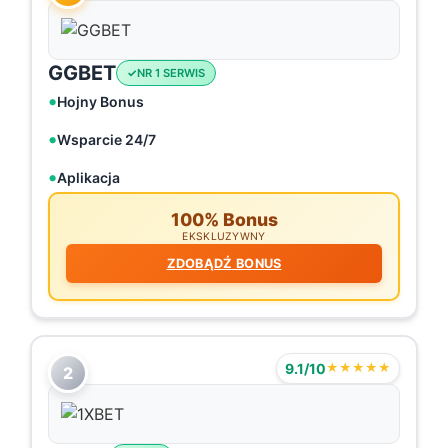
GGBET
NR 1 SERWIS
Hojny Bonus
Wsparcie 24/7
Aplikacja
100% Bonus
EKSKLUZYWNY
ZDOBĄDŹ BONUS
9.1/10
★★★★★
2