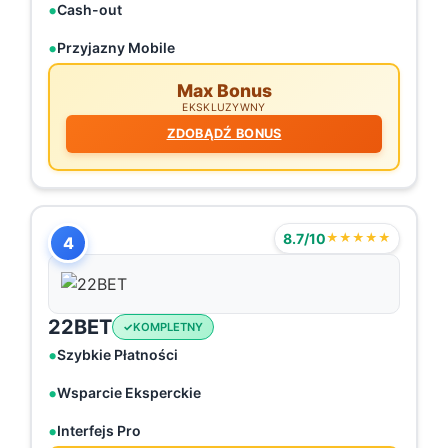
Cash-out
Przyjazny Mobile
Max Bonus
EKSKLUZYWNY
ZDOBĄDŹ BONUS
8.7/10
★★★★★
4
22BET
KOMPLETNY
Szybkie Płatności
Wsparcie Eksperckie
Interfejs Pro