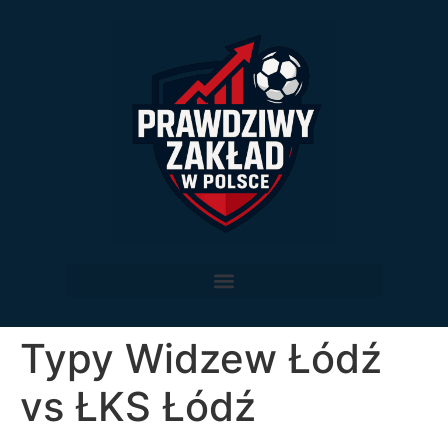
Typy Widzew Łódź
vs ŁKS Łódź