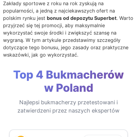
Zakłady sportowe z roku na rok zyskują na
popularności, a jedną z najciekawszych ofert na
polskim rynku jest
bonus od depozytu Superbet
. Warto
przyjrzeć się tej promocji, aby maksymalnie
wykorzystać swoje środki i zwiększyć szansę na
wygraną. W tym artykule przedstawimy szczegóły
dotyczące tego bonusu, jego zasady oraz praktyczne
wskazówki, jak go wykorzystać.
Top 4 Bukmacherów
w Poland
Najlepsi bukmacherzy przetestowani i
zatwierdzeni przez naszych ekspertów