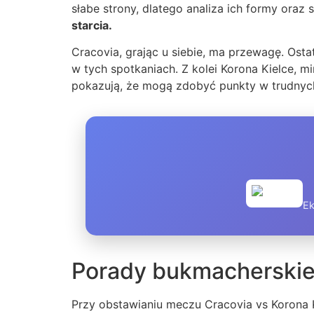
słabe strony, dlatego analiza ich formy oraz 
starcia.
Cracovia, grając u siebie, ma przewagę. Osta
w tych spotkaniach. Z kolei Korona Kielce, m
pokazują, że mogą zdobyć punkty w trudnyc
Ek
Porady bukmacherskie 
Przy obstawianiu meczu Cracovia vs Korona 