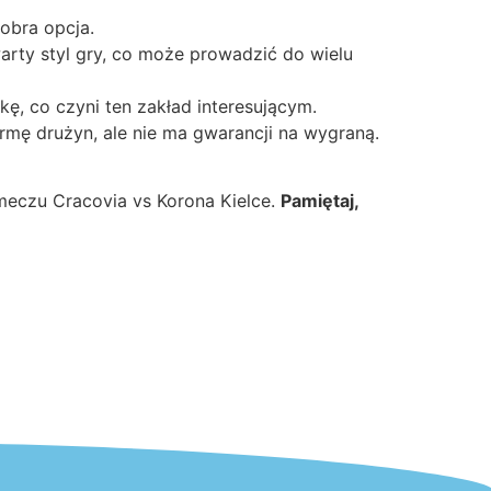
obra opcja.
arty styl gry, co może prowadzić do wielu
kę, co czyni ten zakład interesującym.
rmę drużyn, ale nie ma gwarancji na wygraną.
meczu Cracovia vs Korona Kielce.
Pamiętaj,