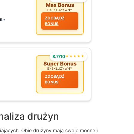
Max Bonus
EKSKLUZYWNY
ZDOBĄDŹ
ile
BONUS
8.7/10
★★★★★
Super Bonus
EKSKLUZYWNY
ZDOBĄDŹ
BONUS
naliza drużyn
wiających. Obie drużyny mają swoje mocne i