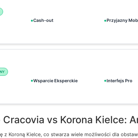
Cash-out
Przyjazny Mob
NY
Wsparcie Eksperckie
Interfejs Pro
Cracovia vs Korona Kielce: A
ę z Koroną Kielce, co stwarza wiele możliwości dla obsta