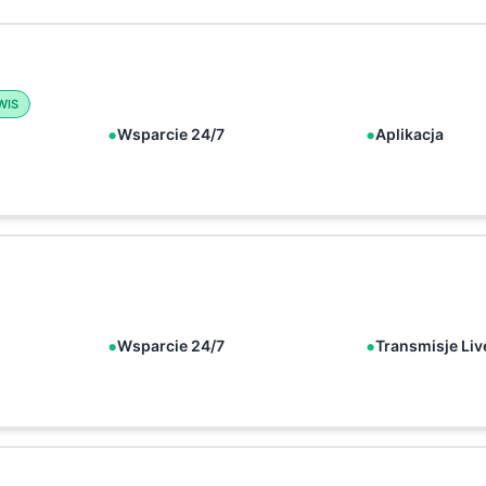
WIS
Wsparcie 24/7
Aplikacja
Wsparcie 24/7
Transmisje Liv