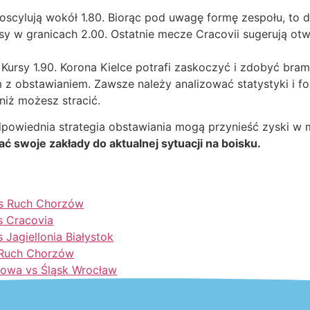
oscylują wokół 1.80. Biorąc pod uwagę formę zespołu, to d
sy w granicach 2.00. Ostatnie mecze Cracovii sugerują otw
Kursy 1.90. Korona Kielce potrafi zaskoczyć i zdobyć bram
z obstawianiem. Zawsze należy analizować statystyki i fo
 niż możesz stracić.
powiednia strategia obstawiania mogą przynieść zyski w 
 swoje zakłady do aktualnej sytuacji na boisku.
vs Ruch Chorzów
s Cracovia
Jagiellonia Białystok
 Ruch Chorzów
owa vs Śląsk Wrocław