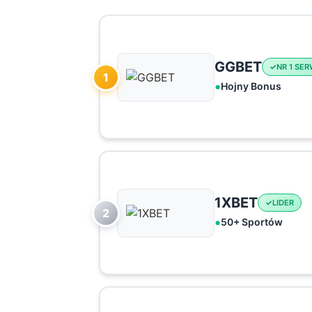
GGBET
NR 1 SER
1
Hojny Bonus
1XBET
LIDER
2
50+ Sportów