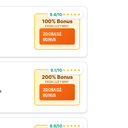
9.4/10
★★★★★
100% Bonus
EKSKLUZYWNY
ZDOBĄDŹ
BONUS
9.1/10
★★★★★
200% Bonus
EKSKLUZYWNY
ZDOBĄDŹ
e
BONUS
8.9/10
★★★★★