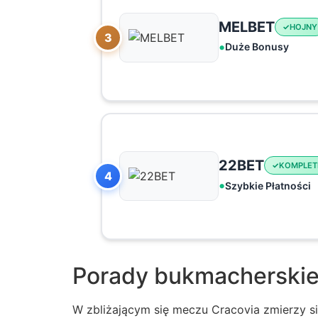
MELBET
HOJNY
3
Duże Bonusy
22BET
KOMPLET
4
Szybkie Płatności
Porady bukmacherskie 
W zbliżającym się meczu Cracovia zmierzy si