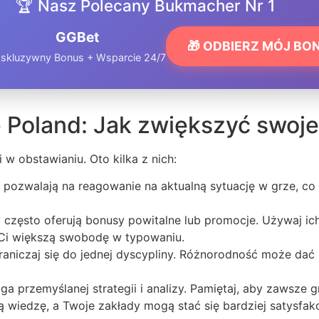
🏆 Nasz Polecany Bukmacher Nr 1
GGBet
🎁 ODBIERZ MÓJ BO
skluzywny Bonus + Wsparcie 24/7
 Poland: Jak zwiększyć swoj
 w obstawianiu. Oto kilka z nich:
pozwalają na reagowanie na aktualną sytuację w grze, c
zęsto oferują bonusy powitalne lub promocje. Używaj ich,
 Ci większą swobodę w typowaniu.
aniczaj się do jednej dyscypliny. Różnorodność może dać
przemyślanej strategii i analizy. Pamiętaj, aby zawsze gr
ą wiedzę, a Twoje zakłady mogą stać się bardziej satysfak