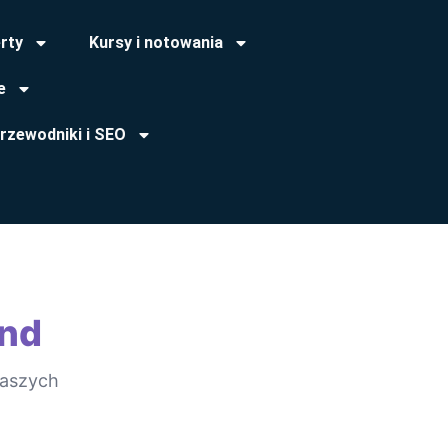
rty
Kursy i notowania
e
rzewodniki i SEO
and
naszych