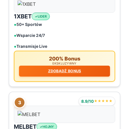
1XBET
LIDER
50+ Sportów
Wsparcie 24/7
Transmisje Live
200% Bonus
EKSKLUZYWNY
ZDOBĄDŹ BONUS
8.9/10
★★★★★
3
MELBET
HOJNY