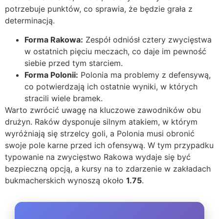
potrzebuje punktów, co sprawia, że będzie grała z
determinacją.
Forma Rakowa:
Zespół odniósł cztery zwycięstwa
w ostatnich pięciu meczach, co daje im pewność
siebie przed tym starciem.
Forma Polonii:
Polonia ma problemy z defensywą,
co potwierdzają ich ostatnie wyniki, w których
stracili wiele bramek.
Warto zwrócić uwagę na kluczowe zawodników obu
drużyn. Raków dysponuje silnym atakiem, w którym
wyróżniają się strzelcy goli, a Polonia musi obronić
swoje pole karne przed ich ofensywą. W tym przypadku
typowanie na zwycięstwo Rakowa wydaje się być
bezpieczną opcją, a kursy na to zdarzenie w zakładach
bukmacherskich wynoszą około
1.75
.