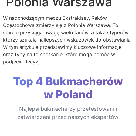
Polonia Warszawa
W nadchodzącym meczu Ekstraklasy, Raków
Częstochowa zmierzy się z Polonią Warszawa. To
starcie przyciąga uwagę wielu fanów, a także typerów,
którzy szukają najlepszych wskazówek do obstawiania.
W tym artykule przedstawimy kluczowe informacje
oraz typy na to spotkanie, które mogą pomóc w
podjęciu decyzji.
Top 4 Bukmacherów
w Poland
Najlepsi bukmacherzy przetestowani i
zatwierdzeni przez naszych ekspertów